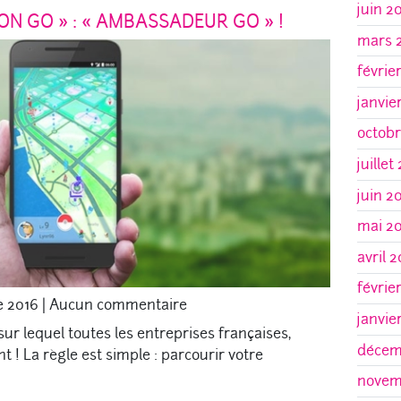
juin 2
N GO » : « AMBASSADEUR GO » !
mars 
févrie
janvie
octob
juillet
juin 2
mai 2
avril 
févrie
e 2016
|
Aucun commentaire
janvie
ur lequel toutes les entreprises françaises,
décem
ent ! La règle est simple : parcourir votre
novem