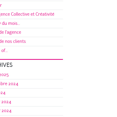
r
gence Collective et Créativité
y du mois...
e l'agence
e nos clients
of...
IVES
 2025
bre 2024
024
r 2024
r 2024