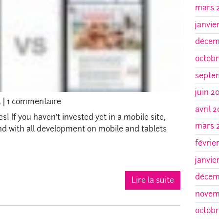
mars 
janvie
décem
octobr
septe
juin 2
5
|
1 commentaire
avril 
! If you haven’t invested yet in a mobile site,
mars 
tand with all development on mobile and tablets
févrie
janvie
décem
Lire la suite
novem
octobr