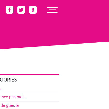
GORIES
s
ance pas mal...
 de gueule