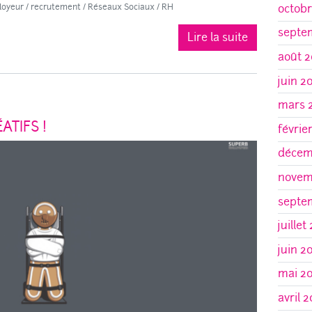
loyeur
/
recrutement
/
Réseaux Sociaux
/
RH
octobr
septe
Lire la suite
août 2
juin 2
mars 
ATIFS !
févrie
décem
novem
septe
juillet
juin 2
mai 2
avril 