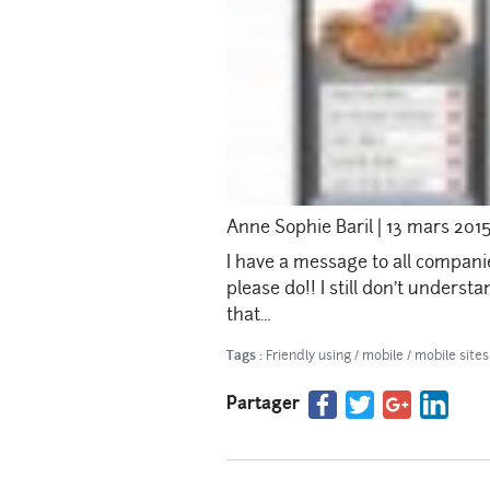
Anne Sophie Baril
|
13 mars 201
I have a message to all companies
please do!! I still don’t unders
that…
Tags :
Friendly using
/
mobile
/
mobile sites
Partager