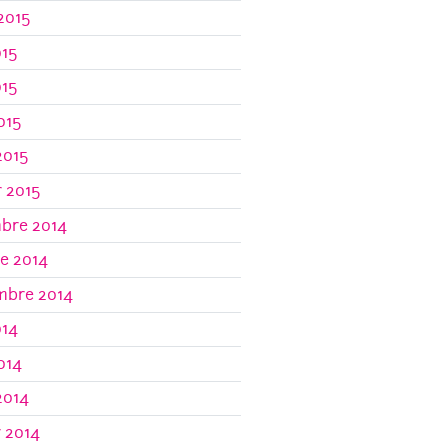
 2015
015
015
2015
2015
r 2015
bre 2014
e 2014
mbre 2014
014
2014
2014
r 2014