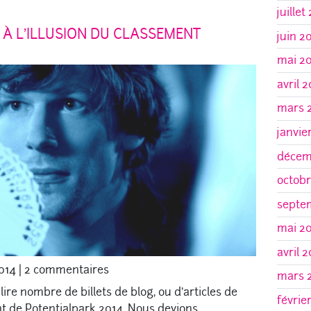
juillet
N À L’ILLUSION DU CLASSEMENT
juin 2
mai 2
avril 
mars 
janvie
décem
octobr
septe
mai 2
avril 
014
|
2 commentaires
mars 
ire nombre de billets de blog, ou d’articles de
févrie
t de Potentialpark 2014. Nous devions