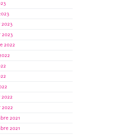
023
2023
r 2023
r 2023
re 2022
 2022
022
022
2022
r 2022
r 2022
bre 2021
bre 2021