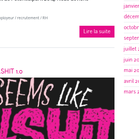
janvie
décem
ployeur
/
recrutement
/
RH
octobr
Lire la suite
septe
juillet
juin 2
mai 2
HIT 1.0
avril 2
mars 