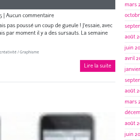
mars 
octobr
5
|
Aucun commentaire
ais pas poussé un coup de gueule ! J’essaie, avec
septe
is par moment il y a des sursauts. La semaine
août 2
juin 2
créativité
/
Graphisme
avril 
Lire la suite
janvie
septe
août 2
mars 
décem
août 2
juin 2