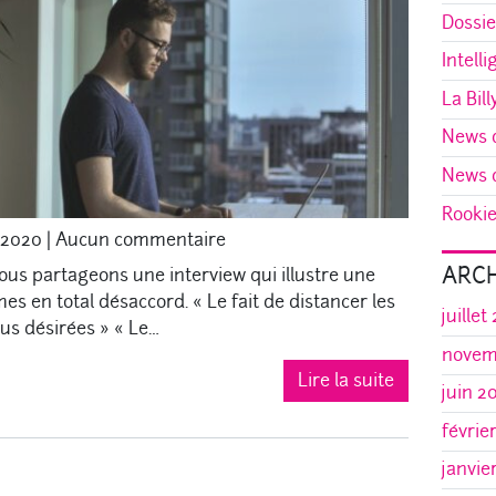
Dossie
Intelli
La Bill
News d
News d
Rookie 
 2020
|
Aucun commentaire
ARCH
ous partageons une interview qui illustre une
s en total désaccord. « Le fait de distancer les
juillet
lus désirées » « Le…
novem
Lire la suite
juin 2
févrie
janvie