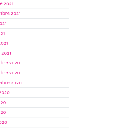
e 2021
mbre 2021
021
021
2021
r 2021
bre 2020
bre 2020
mbre 2020
 2020
020
020
2020