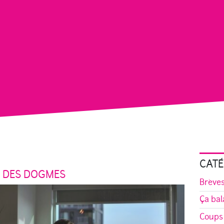
CATÉ
À DES DOGMES
Brève
Ça bal
Coups