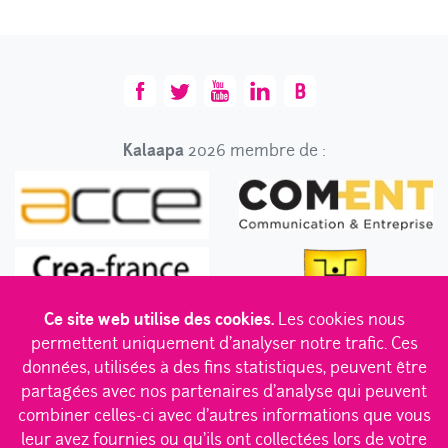
Kalaapa
2026 membre de :
Ce site web utilise des cookies.
Les cookies nous
permettent uniquement d'analyser notre trafic. Ces
données, utilisées à des fins statistiques, peuvent être
partagées avec nos partenaires d'analyse qui peuvent
combiner celles-ci avec d'autres informations que vous
leur avez fournies ou qu'ils ont collectées lors de votre
Des convictions en béton
|
Des K dans l’équipe
|