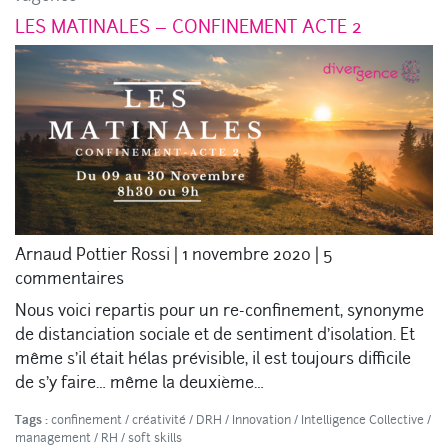
LES MATINALES – CONFINEMENT ACTE 2
Arnaud Pottier Rossi
|
1 novembre 2020
|
5
commentaires
Nous voici repartis pour un re-confinement, synonyme
de distanciation sociale et de sentiment d’isolation. Et
même s’il était hélas prévisible, il est toujours difficile
de s’y faire… même la deuxième…
Tags :
confinement
/
créativité
/
DRH
/
Innovation
/
Intelligence Collective
/
management
/
RH
/
soft skills