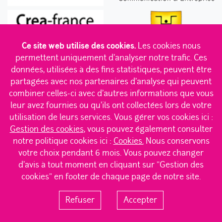
Ce site web utilise des cookies.
Les cookies nous
permettent uniquement d'analyser notre trafic. Ces
données, utilisées à des fins statistiques, peuvent être
partagées avec nos partenaires d'analyse qui peuvent
combiner celles-ci avec d'autres informations que vous
leur avez fournies ou qu'ils ont collectées lors de votre
Des convictions en béton
|
Des K dans l’équipe
|
Des trucs qu’elle sait faire
|
Servez-vous, c’est cadeau !
|
utilisation de leurs services. Vous gérer vos cookies ici :
Des clients qui en ont
|
Des mots doux pour le frigo
|
Gestion des cookies
, vous pouvez également consulter
Des talents plein les poches
|
Des trophées pour la cheminée
|
notre politique cookies ici :
Cookies.
Nous conservons
A propos
|
Contacts
|
votre choix pendant 6 mois. Vous pouvez changer
Politique de confidentialité des données
|
Mentions légales
|
Cookies
|
Gestion des cookies
d'avis à tout moment en cliquant sur "Gestion des
cookies" en footer de chaque page de notre site.
Refuser
Accepter
© Tous droits réservés - Kalaapa 2026 - Crédit photos team Kalaapa
– Géraldine Aresteanu