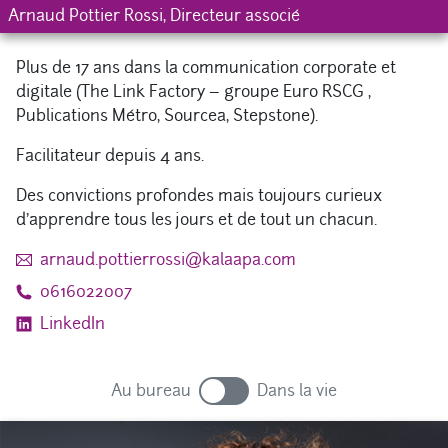
Arnaud Pottier Rossi, Directeur associé
Arnaud Pottier Rossi, Directeur associé
Plus de 17 ans dans la communication corporate et
Passe sa vie entre Nice 4 jours par semaine et Paris le
digitale (The Link Factory – groupe Euro RSCG ,
reste du temps.
Publications Métro, Sourcea, Stepstone).
Papa poule de deux enfants.
Facilitateur depuis 4 ans.
Passionné par le snowboard et le kitesurf.
Des convictions profondes mais toujours curieux
d’apprendre tous les jours et de tout un chacun.
arnaud.pottierrossi@kalaapa.com
0616022007
LinkedIn
Au bureau
Dans la vie