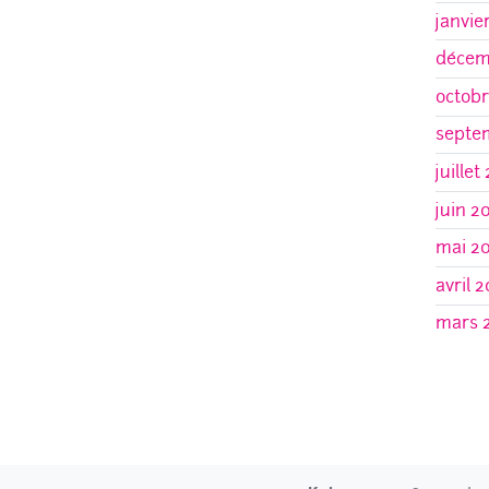
janvie
décem
octobr
septe
juillet
juin 2
mai 2
avril 2
mars 