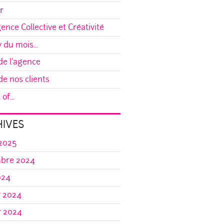
r
gence Collective et Créativité
y du mois...
e l'agence
e nos clients
of...
IVES
 2025
bre 2024
024
r 2024
r 2024