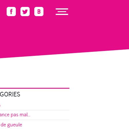
GORIES
s
ance pas mal...
 de gueule