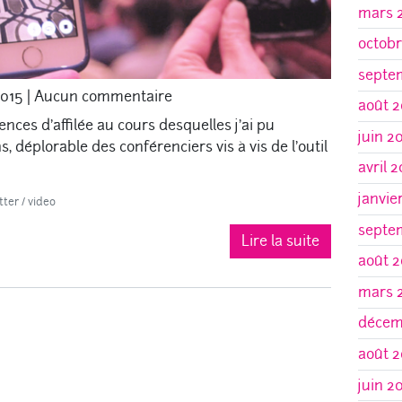
mars 
octobr
septe
2015
|
Aucun commentaire
août 2
rences d’affilée au cours desquelles j’ai pu
juin 2
 déplorable des conférenciers vis à vis de l’outil
avril 
janvie
tter
/
video
septe
Lire la suite
août 2
mars 
décem
août 2
juin 2