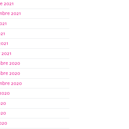
e 2021
mbre 2021
021
021
2021
r 2021
bre 2020
bre 2020
mbre 2020
 2020
020
020
2020