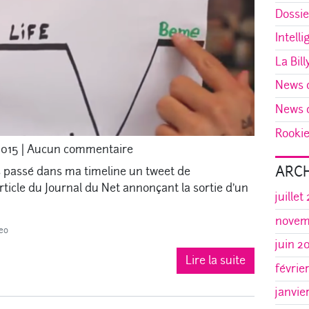
Dossie
Intelli
La Bill
News d
News d
Rookie 
 2015
|
Aucun commentaire
ARCH
ais passé dans ma timeline un tweet de
ticle du Journal du Net annonçant la sortie d’un
juillet
novem
eo
juin 2
Lire la suite
févrie
janvie