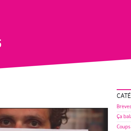
5
CATÉ
Brève
Ça bal
Coups