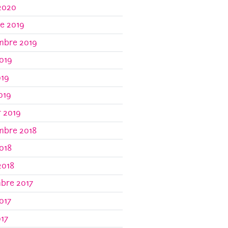
2020
e 2019
mbre 2019
019
019
2019
r 2019
mbre 2018
018
2018
bre 2017
017
017