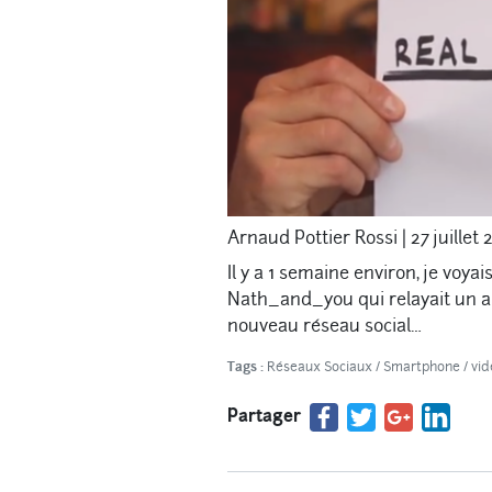
Arnaud Pottier Rossi
|
27 juillet
Il y a 1 semaine environ, je voy
Nath_and_you qui relayait un ar
nouveau réseau social…
Tags :
Réseaux Sociaux
/
Smartphone
/
vid
Partager