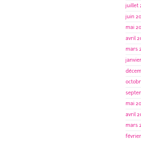
juillet
juin 2
mai 2
avril 
mars 
janvie
décem
octobr
septe
mai 2
avril 
mars 
févrie