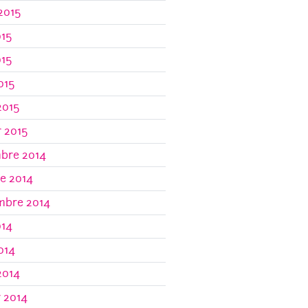
 2015
015
015
2015
2015
r 2015
bre 2014
e 2014
mbre 2014
014
2014
2014
r 2014