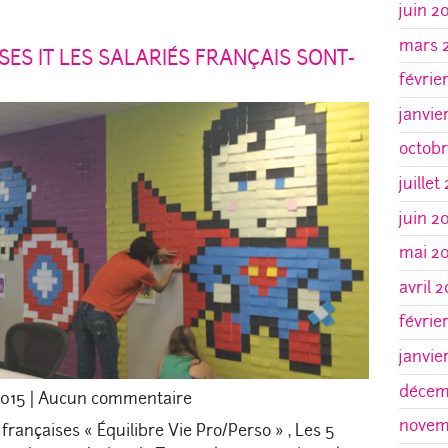
juin 2
mars 
ES IT LES SALARIÉS FRANÇAIS SONT-
févrie
janvie
octob
juillet
juin 2
mai 2
avril 
févrie
janvie
décem
2015
|
Aucun commentaire
novem
françaises « Équilibre Vie Pro/Perso » , Les 5