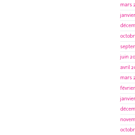
mars 
janvie
décem
octobr
septe
juin 2
avril 
mars 
févrie
janvie
décem
novem
octobr