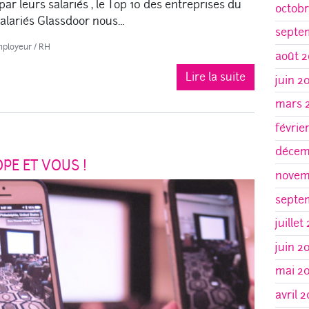
ar leurs salariés , le Top 10 des entreprises du
octobr
salariés Glassdoor nous…
septe
ployeur
/
RH
août 2
Lire la suite
juin 2
mars 
févrie
décem
PE ET VOUS !
novem
septe
juillet
juin 2
mai 2
avril 