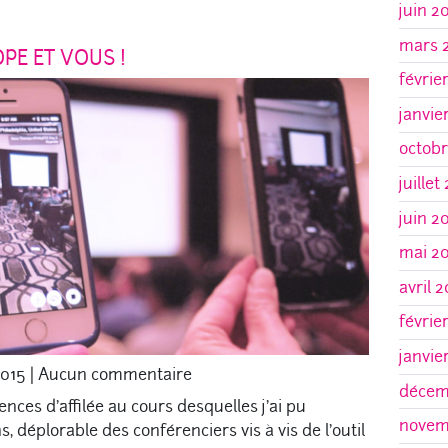
juin 2
mars 
PE ET VOUS !
févrie
janvie
octob
juillet
juin 2
mai 2
avril 
févrie
janvie
2015
|
Aucun commentaire
décem
rences d’affilée au cours desquelles j’ai pu
novem
 déplorable des conférenciers vis à vis de l’outil