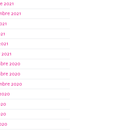
e 2021
mbre 2021
021
021
2021
r 2021
bre 2020
bre 2020
mbre 2020
 2020
020
020
2020