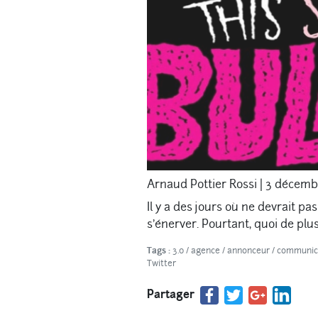
Arnaud Pottier Rossi
|
3 décemb
Il y a des jours où ne devrait pas
s’énerver. Pourtant, quoi de pl
Tags :
3.0
/
agence
/
annonceur
/
communic
Twitter
Partager