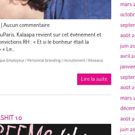
mars 
octobr
septe
|
Aucun commentaire
uParis. Kalaapa revient sur cet événement et
août 2
nvictions RH : « Et si le bonheur était la
juin 2
» « Le…
avril 
que Employeur
/
Personnal branding
/
recrutement
/
Réseaux
janvie
septe
Lire la suite
août 2
mars 
décem
HIT 1.0
août 2
juin 2