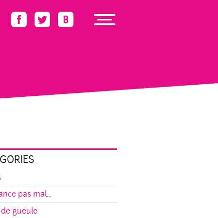
GORIES
s
ance pas mal...
 de gueule