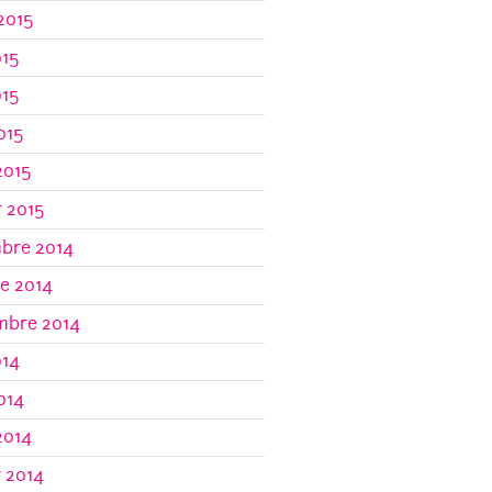
 2015
015
015
2015
2015
r 2015
bre 2014
e 2014
mbre 2014
014
2014
2014
r 2014