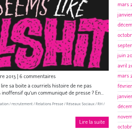
mars 
janvie
décem
octobr
septe
juin 2
avril 
mars 
re 2013
|
6 commentaires
 lire sa boite à courriels histoire de ne pas
févrie
us inoffensif qu’un communiqué de presse ? En…
janvie
ation
/
recrutement
/
Relations Presse
/
Réseaux Sociaux
/
RH
/
décem
novem
Lire la suite
octobr