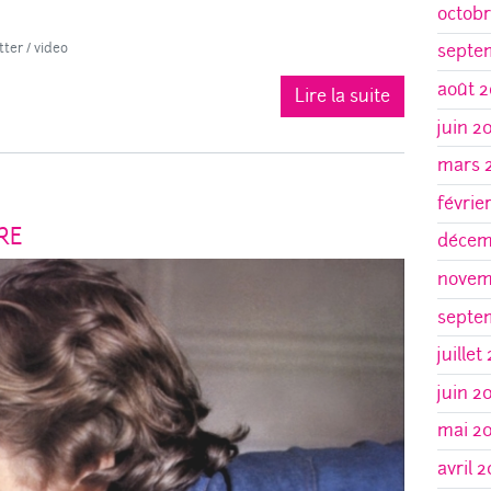
octobr
tter
/
video
septe
août 2
Lire la suite
juin 2
mars 
févrie
RE
décem
novem
septe
juillet
juin 2
mai 2
avril 