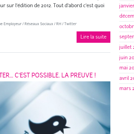
r sur l’édition de 2012. Tout d’abord c’est quoi
janvie
décem
e Employeur
/
Réseaux Sociaux
/
RH
/
Twitter
octobr
septe
Lire la suite
juillet
juin 2
mai 2
ER… C’EST POSSIBLE. LA PREUVE !
avril 2
mars 