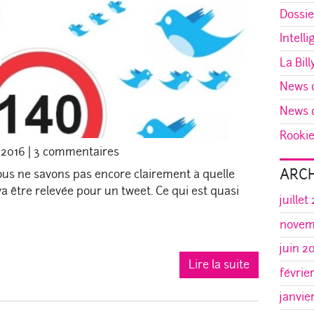
Dossie
Intelli
La Bill
News d
News d
Rookie 
 2016
|
3 commentaires
ARCH
nous ne savons pas encore clairement à quelle
va être relevée pour un tweet. Ce qui est quasi
juillet
novem
juin 2
Lire la suite
févrie
janvie