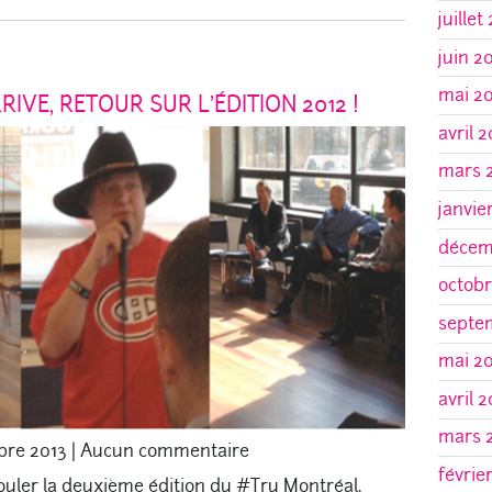
juillet
juin 2
mai 2
IVE, RETOUR SUR L’ÉDITION 2012 !
avril 
mars 
janvie
décem
octobr
septe
mai 2
avril 
mars 
bre 2013
|
Aucun commentaire
févrie
ouler la deuxième édition du #Tru Montréal,