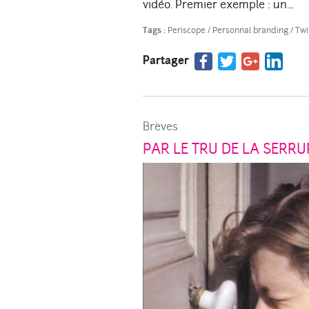
vidéo. Premier exemple : un…
Tags :
Periscope
/
Personnal branding
/
Twi
Partager
Brèves
PAR LE TRU DE LA SERRU