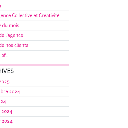
r
gence Collective et Créativité
y du mois...
e l'agence
e nos clients
of...
IVES
 2025
bre 2024
024
r 2024
r 2024