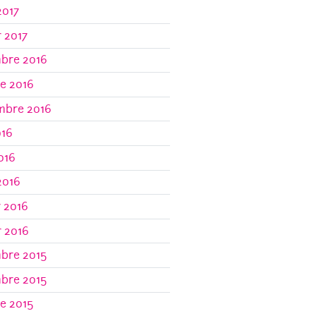
2017
r 2017
bre 2016
e 2016
mbre 2016
016
2016
2016
r 2016
r 2016
bre 2015
bre 2015
e 2015