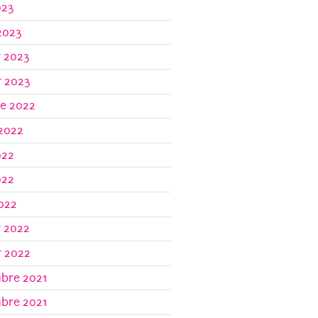
023
2023
r 2023
r 2023
re 2022
 2022
022
022
2022
r 2022
r 2022
bre 2021
bre 2021