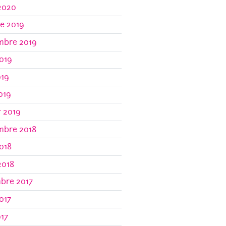
2020
e 2019
mbre 2019
019
019
2019
r 2019
mbre 2018
018
2018
bre 2017
017
017