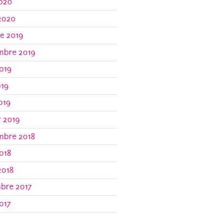
2020
2020
e 2019
mbre 2019
019
019
2019
r 2019
mbre 2018
018
2018
bre 2017
017