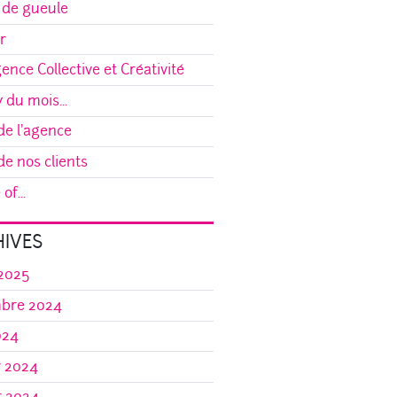
 de gueule
r
gence Collective et Créativité
y du mois...
e l'agence
e nos clients
of...
IVES
 2025
bre 2024
024
r 2024
r 2024