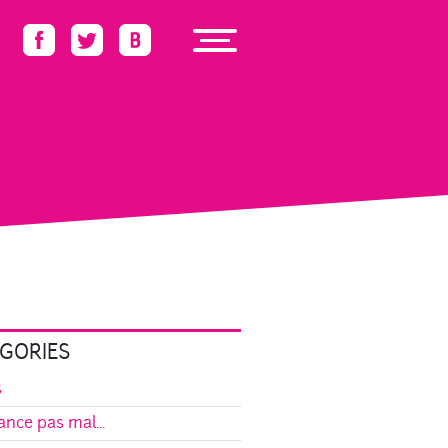
GORIES
s
ance pas mal...