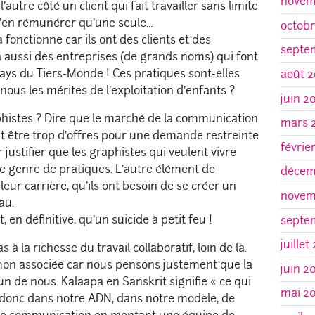
novem
l’autre côté un client qui fait travailler sans limite
’en rémunérer qu’une seule…
octobr
 fonctionne car ils ont des clients et des
septe
 a aussi des entreprises (de grands noms) qui font
pays du Tiers-Monde ! Ces pratiques sont-elles
août 2
ous les mérites de l’exploitation d’enfants ?
juin 2
aphistes ? Dire que le marché de la communication
mars 
peut être trop d’offres pour une demande restreinte
févrie
justifier que les graphistes qui veulent vivre
ce genre de pratiques. L’autre élément de
décem
leur carrière, qu’ils ont besoin de se créer un
novem
au.
 en définitive, qu’un suicide à petit feu !
septe
juillet
à la richesse du travail collaboratif, loin de là.
on associée car nous pensons justement que la
juin 2
un de nous. Kalaapa en Sanskrit signifie « ce qui
mai 2
est donc dans notre ADN, dans notre modèle, de