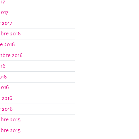
017
2017
r 2017
bre 2016
e 2016
mbre 2016
016
2016
2016
r 2016
r 2016
bre 2015
bre 2015