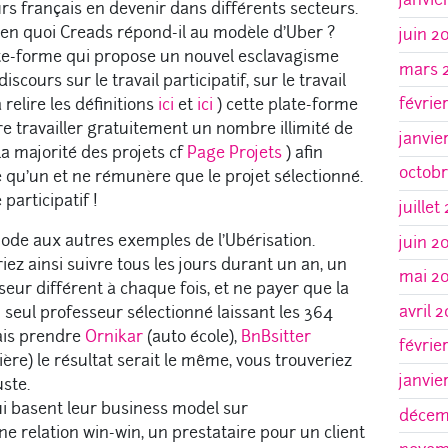
rs français en devenir dans différents secteurs.
s en quoi Creads répond-il au modèle d’Uber ?
juin 2
ate-forme qui propose un nouvel esclavagisme
mars 
scours sur le travail participatif, sur le travail
févrie
 relire les définitions
ici
et
ici
) cette plate-forme
e travailler gratuitement un nombre illimité de
janvie
la majorité des projets cf
Page Projets
) afin
octob
e qu’un et ne rémunère que le projet sélectionné.
participatif !
juillet
ode aux autres exemples de l’Ubérisation.
juin 2
riez ainsi suivre tous les jours durant un an, un
mai 2
seur différent à chaque fois, et ne payer que la
avril 
 seul professeur sélectionné laissant les 364
rais prendre
Ornikar
(auto école),
BnBsitter
févrie
ière) le résultat serait le même, vous trouveriez
janvie
ste.
ui basent leur business model sur
décem
ne relation win-win, un prestataire pour un client