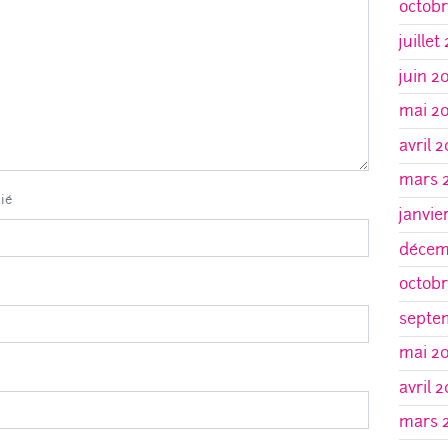
octobr
juillet
juin 2
mai 2
avril 
mars 
lié
janvie
décem
octobr
septe
mai 2
avril 
mars 