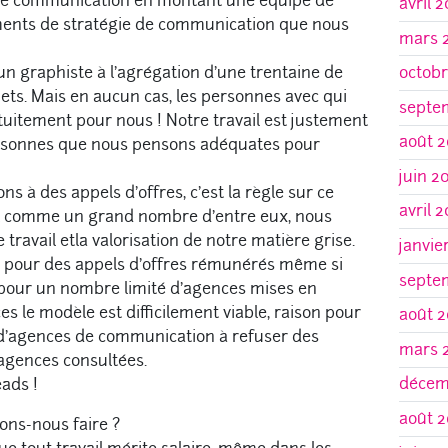
de communication en montant une équipe de
avril 
éments de stratégie de communication que nous
mars 
octobr
 un graphiste à l’agrégation d’une trentaine de
jets. Mais en aucun cas, les personnes avec qui
septe
tuitement pour nous ! Notre travail est justement
août 2
ersonnes que nous pensons adéquates pour
juin 2
s à des appels d’offres, c’est la règle sur ce
avril 
t comme un grand nombre d’entre eux, nous
 travail etla valorisation de notre matière grise.
janvie
ns pour des appels d’offres rémunérés même si
septe
pour un nombre limité d’agences mises en
s le modèle est difficilement viable, raison pour
août 2
’agences de communication à refuser des
mars 
5 agences consultées.
décem
ads !
août 2
ons-nous faire ?