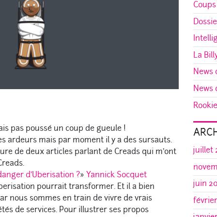
Coups
Dossie
Intelli
La Bill
News d
News d
Rookie 
vais pas poussé un coup de gueule !
ARCH
mes ardeurs mais par moment il y a des sursauts.
juillet
ture de deux articles parlant de Creads qui m’ont
Creads.
novem
danger d’Uberisation ?
»
Yannick Socquet
juin 2
erisation pourrait transformer. Et il a bien
car nous sommes en train de vivre de vrais
févrie
és de services. Pour illustrer ses propos
janvie