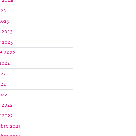
023
2023
r 2023
r 2023
re 2022
 2022
022
022
2022
r 2022
r 2022
bre 2021