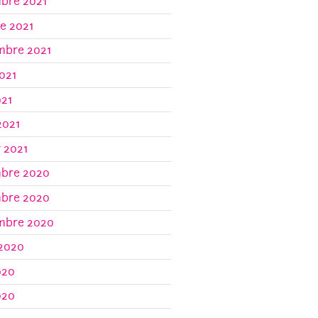
bre 2021
e 2021
mbre 2021
021
021
2021
r 2021
bre 2020
bre 2020
mbre 2020
 2020
020
020