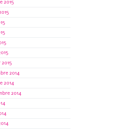
e 2015
 2015
015
015
2015
2015
r 2015
bre 2014
e 2014
mbre 2014
014
2014
2014