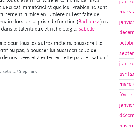
e tout travail mérite salaire, même dans les
juin 2
ui-ci est immatériel et que les livrables ne sont
mars 
rtainement la mise en lumière qui est faite de
maire lors de sa prise de fonction (
Bad buzz
) ou
janvie
 dans le talentueux et riche blog d’
Isabelle
décem
octobr
le pour tous les autres métiers, pousserait le
éatif ou pas, à pousser lui aussi son coup de
septe
n de nos idées et à enterrer cette paupérisation !
juin 2
créativité
/
Graphisme
avril 
mars 
févrie
janvie
décem
novem