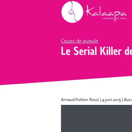
Accueil
Blog
Coups de gueule
Le Seria
Coups de gueule
Le Serial Killer d
Arnaud Pottier Rossi
|
4 juin 2015
|
Auc