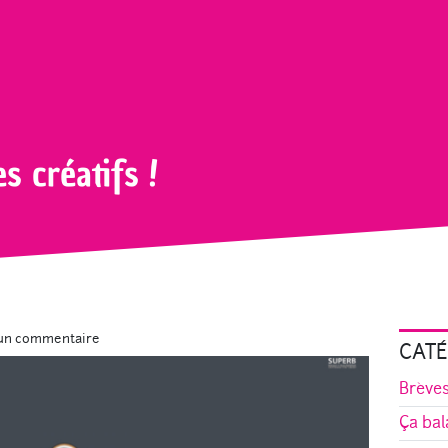
l Killer des créatifs !
es créatifs !
un commentaire
CATÉ
Brève
Ça bal