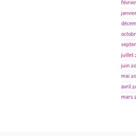
févrie
janvie
décem
octobr
septe
juillet
juin 2
mai 2
avril 2
mars 