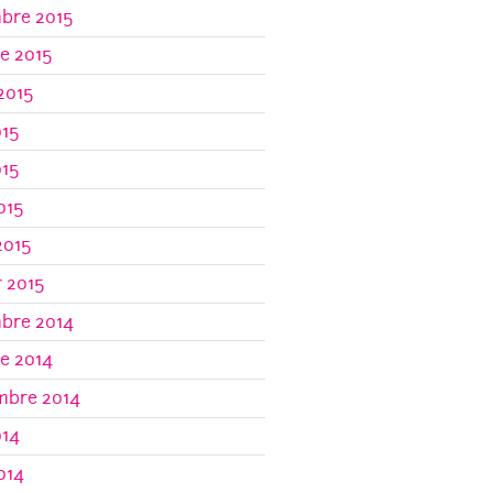
bre 2015
e 2015
 2015
015
015
2015
2015
r 2015
bre 2014
e 2014
mbre 2014
014
2014