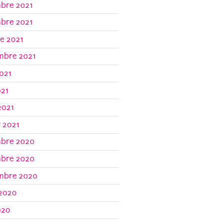
bre 2021
bre 2021
e 2021
mbre 2021
021
021
2021
r 2021
bre 2020
bre 2020
mbre 2020
 2020
020