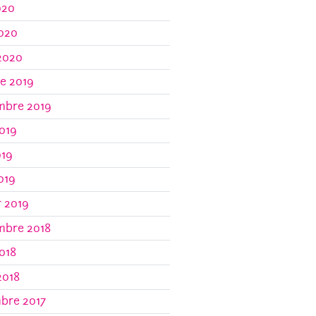
020
2020
2020
e 2019
mbre 2019
019
019
2019
r 2019
mbre 2018
018
2018
bre 2017