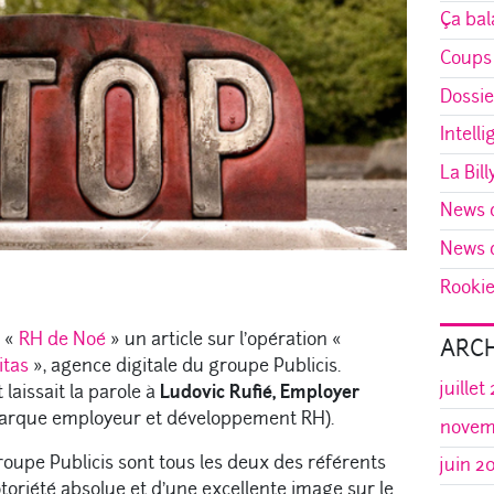
Ça bal
Coups
Dossie
Intelli
La Bill
News d
News d
Rookie 
 «
RH de Noé
» un article sur l’opération «
ARCH
gitas
», agence digitale du groupe Publicis.
juillet
t laissait la parole à
Ludovic Rufié, Employer
arque employeur et développement RH).
novem
roupe Publicis sont tous les deux des référents
juin 2
otoriété absolue et d’une excellente image sur le