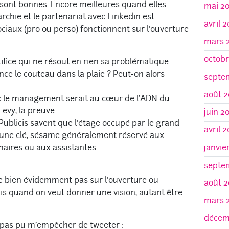
e sont bonnes. Encore meilleures quand elles
mai 2
archie et le partenariat avec Linkedin est
avril 
ciaux (pro ou perso) fonctionnent sur l’ouverture
mars 
octobr
rtifice qui ne résout en rien sa problématique
ce le couteau dans la plaie ? Peut-on alors
septe
août 2
ec le management serait au cœur de l’ADN du
evy, la preuve.
juin 2
 Publicis savent que l’étage occupé par le grand
avril 
r une clé, sésame généralement réservé aux
ires ou aux assistantes.
janvie
septe
 bien évidemment pas sur l’ouverture ou
août 2
ais quand on veut donner une vision, autant être
mars 
décem
’ai pas pu m’empêcher de tweeter :