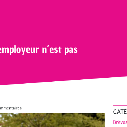
a marque employeur n’est pas un gadget!
employeur n’est pas
ommentaires
CATÉ
Brève