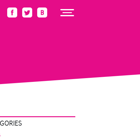
GORIES
s