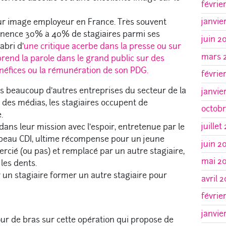
févrie
janvie
eur image employeur en France. Très souvent
nence 30% à 40% de stagiaires parmi ses
juin 2
’abri d’
une critique acerbe dans la presse ou sur
mars 
prend la parole dans le grand public sur des
énéfices ou la rémunération de son PDG.
févrie
s beaucoup d’autres entreprises du secteur de la
janvie
 des médias, les stagiaires occupent de
octob
.
juillet
 dans leur mission avec l’espoir, entretenue par le
eau CDI, ultime récompense pour un jeune
juin 2
rcié (ou pas) et remplacé par un autre stagiaire,
mai 2
 les dents.
 un stagiaire former un autre stagiaire pour
avril 
févrie
janvie
 tour de bras sur cette opération qui propose de