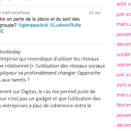
août 2
juin 2
mars 
janvie
décem
nkedinday.
octobr
treprise qui revendique d’utiliser les réseaux
septe
e relationnel («
l’utilisation des réseaux sociaux
employeur va profondément changer l’approche
juin 2
s aux tweets ?
avril 
ement sur Digitas, le cas me permet juste de
mars 
r n’est pas un gadget et que l’utilisation des
févrie
s entreprises à plus de cohérence entre le
janvie
décem