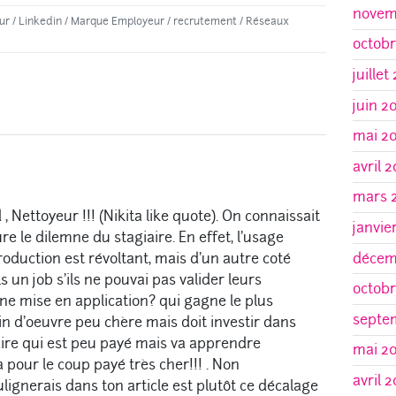
novem
ur
/
Linkedin
/
Marque Employeur
/
recrutement
/
Réseaux
octobr
juillet
juin 2
mai 2
avril 
mars 
Nettoyeur !!! (Nikita like quote). On connaissait
janvie
e le dilemne du stagiaire. En effet, l'usage
roduction est révoltant, mais d'un autre coté
décem
 un job s'ils ne pouvai pas valider leurs
octobr
e mise en application? qui gagne le plus
septe
in d'oeuvre peu chère mais doit investir dans
ire qui est peu payé mais va apprendre
mai 2
a pour le coup payé très cher!!! . Non
avril 
ulignerais dans ton article est plutôt ce décalage