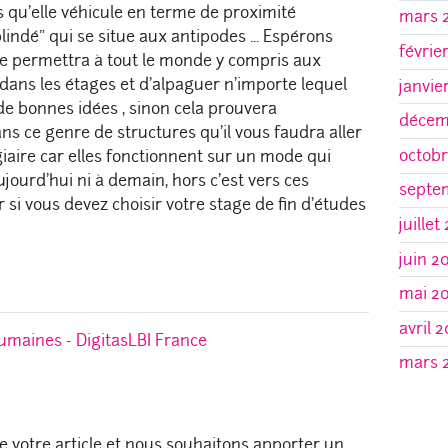
s qu'elle véhicule en terme de proximité
mars 
indé" qui se situe aux antipodes ... Espérons
févrie
 permettra à tout le monde y compris aux
 dans les étages et d'alpaguer n'importe lequel
janvie
de bonnes idées , sinon cela prouvera
décem
ns ce genre de structures qu'il vous faudra aller
octobr
iaire car elles fonctionnent sur un mode qui
ujourd'hui ni à demain, hors c'est vers ces
septe
r si vous devez choisir votre stage de fin d'études
juillet
juin 2
mai 2
avril 2
umaines - DigitasLBI France
mars 
 votre article et nous souhaitons apporter un