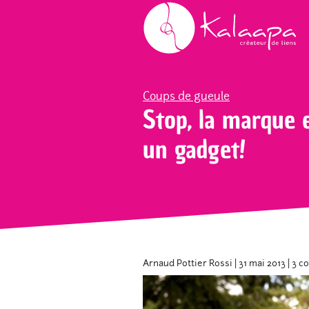
Accueil
Blog
Coups de gueule
Stop, l
Coups de gueule
Stop, la marque 
un gadget!
Arnaud Pottier Rossi
|
31 mai 2013
|
3 c