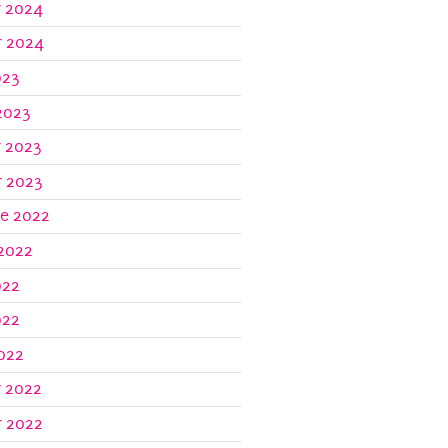
r 2024
r 2024
023
2023
r 2023
r 2023
re 2022
 2022
022
022
2022
r 2022
r 2022