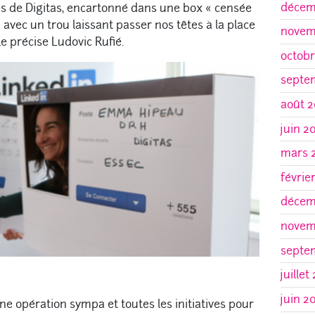
décem
iés de Digitas, encartonné dans une box « censée
 avec un trou laissant passer nos têtes à la place
novem
le précise Ludovic Rufié.
octobr
septe
août 2
juin 2
mars 
févrie
décem
novem
septe
juillet
juin 2
une opération sympa et toutes les initiatives pour