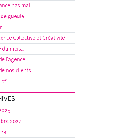
ance pas mal...
 de gueule
r
gence Collective et Créativité
y du mois...
e l'agence
e nos clients
of...
IVES
 2025
bre 2024
024