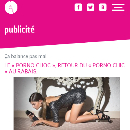
Accueil
Blog
publicité
publicité
Ça balance pas mal...
LE « PORNO CHOC », RETOUR DU « PORNO CHIC
» AU RABAIS.