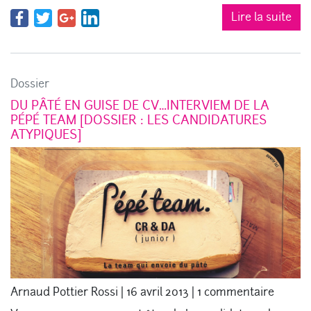
Lire la suite
Dossier
DU PÂTÉ EN GUISE DE CV…INTERVIEM DE LA
PÉPÉ TEAM [DOSSIER : LES CANDIDATURES
ATYPIQUES]
Arnaud Pottier Rossi
|
16 avril 2013
|
1 commentaire