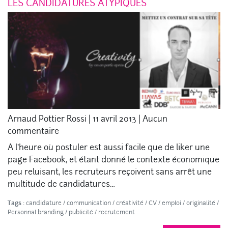
LES CANDIDATURES ATYPIQUES
Arnaud Pottier Rossi
|
11 avril 2013
|
Aucun
commentaire
A l’heure où postuler est aussi facile que de liker une
page Facebook, et étant donné le contexte économique
peu reluisant, les recruteurs reçoivent sans arrêt une
multitude de candidatures…
Tags :
candidature
/
communication
/
créativité
/
CV
/
emploi
/
originalité
/
Personnal branding
/
publicité
/
recrutement