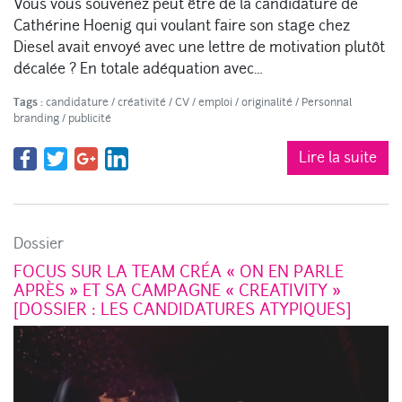
Vous vous souvenez peut être de la candidature de
Cathérine Hoenig qui voulant faire son stage chez
Diesel avait envoyé avec une lettre de motivation plutôt
décalée ? En totale adéquation avec…
Tags :
candidature
/
créativité
/
CV
/
emploi
/
originalité
/
Personnal
branding
/
publicité
Lire la suite
Dossier
FOCUS SUR LA TEAM CRÉA « ON EN PARLE
APRÈS » ET SA CAMPAGNE « CREATIVITY »
[DOSSIER : LES CANDIDATURES ATYPIQUES]