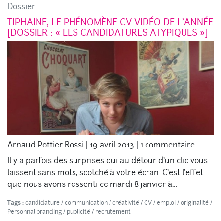
Dossier
TIPHAINE, LE PHÉNOMÈNE CV VIDÉO DE L’ANNÉE
[DOSSIER : « LES CANDIDATURES ATYPIQUES »]
Arnaud Pottier Rossi
|
19 avril 2013
|
1 commentaire
Il y a parfois des surprises qui au détour d’un clic vous
laissent sans mots, scotché à votre écran. C’est l’effet
que nous avons ressenti ce mardi 8 janvier à…
Tags :
candidature
/
communication
/
créativité
/
CV
/
emploi
/
originalité
/
Personnal branding
/
publicité
/
recrutement