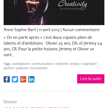
Anne Sophie Baril
|
11 avril 2013
|
Aucun commentaire
« On en parle après » c’est deux copains plein de
talents et d’ambitions : Olivier 25 ans, DA, et Jérémy 24
ans, CR. Pour la petite histoire, Jérémy et Olivier se
sont…
Tags :
candidature
/
communication
/
créativité
/
emploi
/
originalité
/
parfum
/
publicité
/
recrutement
Lire la suite
Dossier