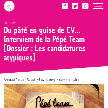
Accueil
Blog
Dossier
Du pâté en guise de CV…Interviem de la Pépé Team [Dos
Dossier
Du pâté en guise de CV…
Interviem de la Pépé Team
[Dossier : Les candidatures
atypiques]
Arnaud Pottier Rossi
|
16 avril 2013
|
1 commentaire