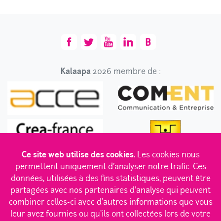
Kalaapa
2026 membre de :
Ce site web utilise des cookies.
Les cookies nous
permettent uniquement d'analyser notre trafic. Ces
données, utilisées à des fins statistiques, peuvent être
partagées avec nos partenaires d'analyse qui peuvent
combiner celles-ci avec d'autres informations que vous
leur avez fournies ou qu'ils ont collectées lors de votre
Des convictions en béton
|
Des K dans l’équipe
|