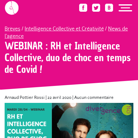
Accueil
Blog
Brèves
WEBINAR : RH et Intelligence Collective, duo de choc en
Brèves
/
Intelligence Collective et Créativité
/
News de
l'agence
WEBINAR : RH et Intelligence
Collective, duo de choc en temps
de Covid !
Arnaud Pottier Rossi
|
22 avril 2020
|
Aucun commentaire