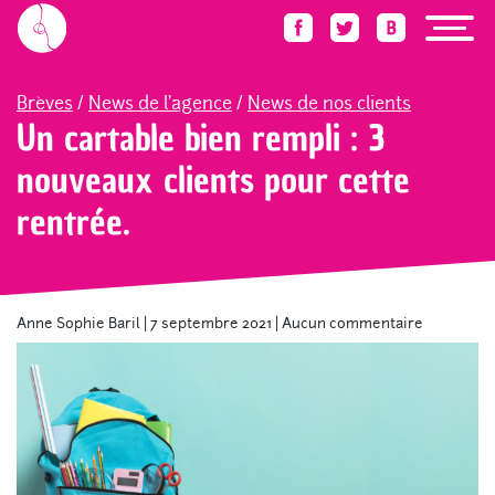
Accueil
Blog
Brèves
Un cartable bien rempli : 3 nouveaux clients pour cette 
Brèves
/
News de l'agence
/
News de nos clients
Un cartable bien rempli : 3
nouveaux clients pour cette
rentrée.
Anne Sophie Baril
|
7 septembre 2021
|
Aucun commentaire