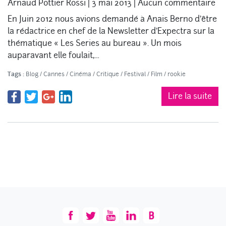
Arnaud Pottier Rossi
|
3 mai 2013
|
Aucun commentaire
En Juin 2012 nous avions demandé à Anais Berno d’être
la rédactrice en chef de la Newsletter d’Expectra sur la
thématique « Les Series au bureau ». Un mois
auparavant elle foulait,…
Tags :
Blog
/
Cannes
/
Cinéma
/
Critique
/
Festival
/
Film
/
rookie
Lire la suite