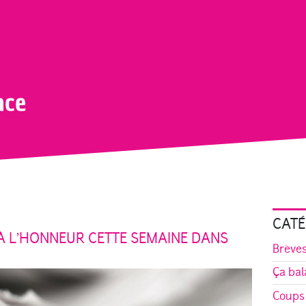
nce
CATÉ
À L’HONNEUR CETTE SEMAINE DANS
Brève
Ça bal
Coups