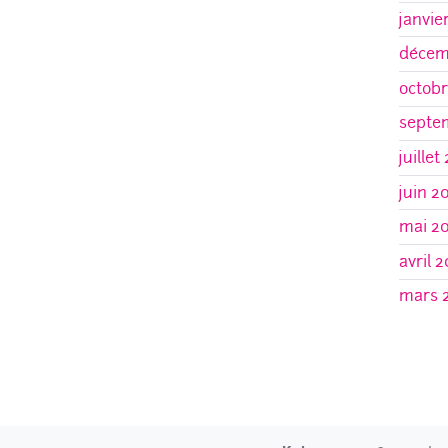
janvie
décem
octobr
septe
juillet
juin 2
mai 2
avril 2
mars 