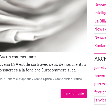
Dossie
Intelli
La Bill
News d
News d
Rookie 
Aucun commentaire
ARCH
uveau LSA est de sorti avec deux de nos clients à
juillet
 consacrées à la foncière Eurocommercial et…
novem
al
/
Générale d'Optique
/
Grand Optical
/
Grand Vision France
/
juin 2
févrie
Lire la suite
janvie