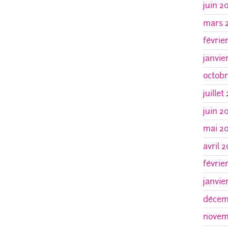
juin 2
mars 
févrie
janvie
octob
juillet
juin 2
mai 2
avril 
févrie
janvie
décem
novem