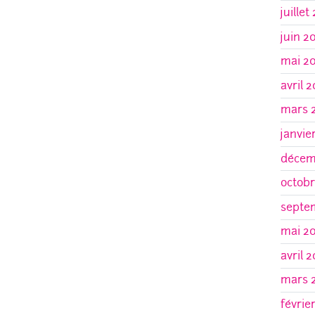
juillet
juin 2
mai 2
avril 
mars 
janvie
décem
octobr
septe
mai 2
avril 
mars 
févrie