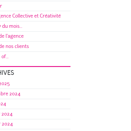
r
gence Collective et Créativité
y du mois...
e l'agence
e nos clients
of...
IVES
 2025
bre 2024
024
r 2024
r 2024