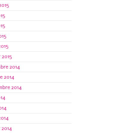
 2015
015
015
2015
2015
r 2015
bre 2014
e 2014
mbre 2014
014
2014
2014
r 2014