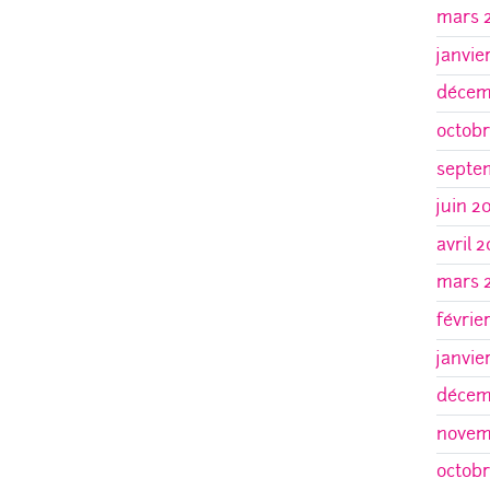
mars 
janvie
décem
octobr
septe
juin 2
avril 
mars 
févrie
janvie
décem
novem
octobr