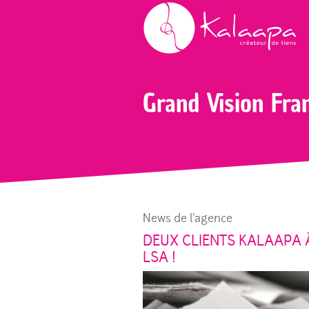
Accueil
Blog
Grand Vision France
Grand Vision Fra
News de l'agence
DEUX CLIENTS KALAAPA 
LSA !