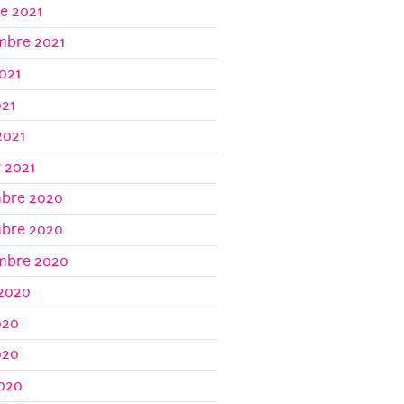
e 2021
mbre 2021
021
021
2021
r 2021
bre 2020
bre 2020
mbre 2020
 2020
020
020
2020