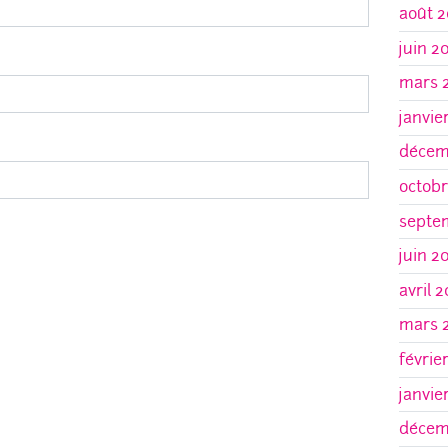
août 2
juin 2
mars 
janvie
décem
octobr
septe
juin 2
avril 
mars 
févrie
janvie
décem