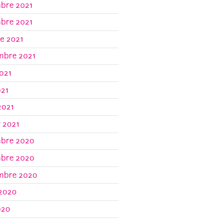
bre 2021
bre 2021
e 2021
mbre 2021
021
021
2021
r 2021
bre 2020
bre 2020
mbre 2020
 2020
020