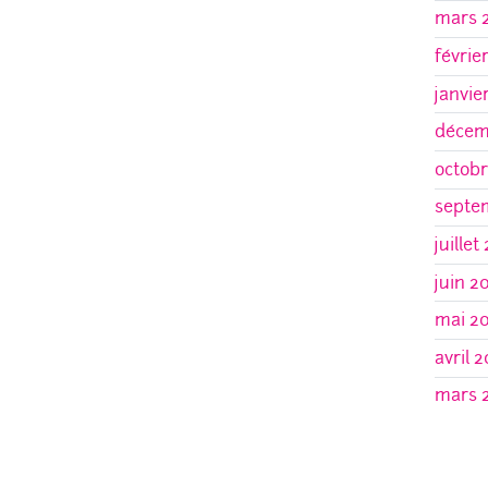
mars 
févrie
janvie
décem
octobr
septe
juillet
juin 2
mai 2
avril 2
mars 