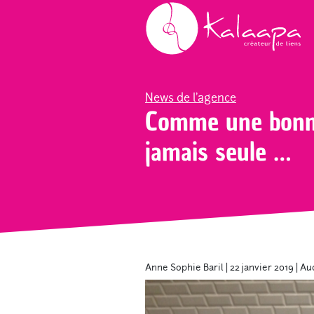
Accueil
Blog
News de l'agence
Comme 
News de l'agence
Comme une bonne
jamais seule …
Anne Sophie Baril
|
22 janvier 2019
|
Au