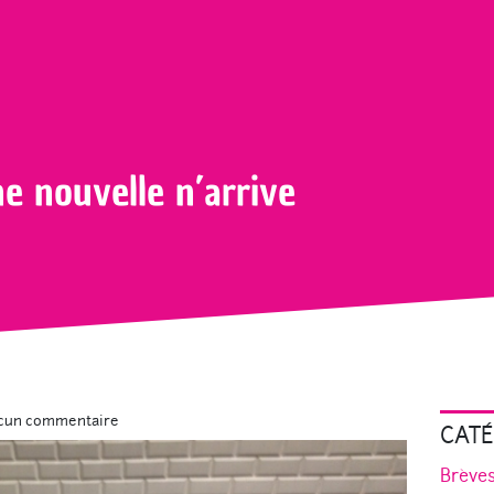
une bonne nouvelle n’arrive jamais seule …
 nouvelle n’arrive
cun commentaire
CATÉ
Brève