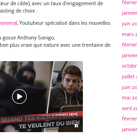
févrie
œur de cible), avec un taux d’engagement de
asting de choix :
janvie
nonimal
, Youtubeur spécialisé dans les nouvelles
juin 2
mars 
au gosse Anthony Sonigo,
févrie
tion plus vraie que nature avec une trentaine de
janvie
octob
juillet
juin 2
mai 2
avril 
févrie
janvie