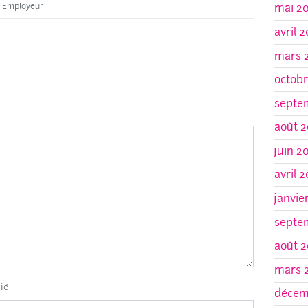
 Employeur
mai 2
avril 
mars 
octobr
septe
août 2
juin 2
avril 
janvie
septe
août 2
mars 
lié
décem