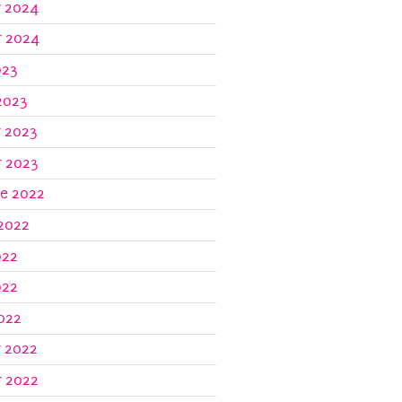
r 2024
r 2024
023
2023
r 2023
r 2023
re 2022
 2022
022
022
2022
r 2022
r 2022