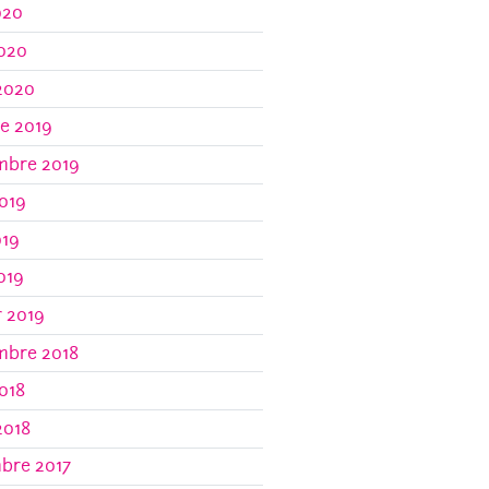
020
2020
2020
e 2019
mbre 2019
019
019
2019
r 2019
mbre 2018
018
2018
bre 2017