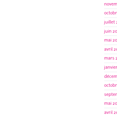
novem
octobr
juillet
juin 2
mai 2
avril 
mars 
janvie
décem
octobr
septe
mai 2
avril 