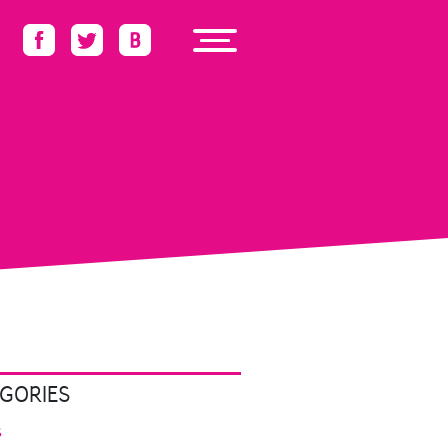
GORIES
s