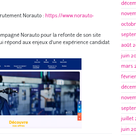
décem
novem
ecrutement Norauto :
https://www.norauto-
octobr
septe
ccompagné Norauto pour la refonte de son site
ui répond aux enjeux d’une expérience candidat
août 2
juin 2
mars 
févrie
décem
novem
septe
juillet
juin 2