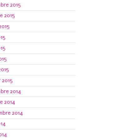
bre 2015
e 2015
 2015
015
015
2015
2015
r 2015
bre 2014
e 2014
mbre 2014
014
2014