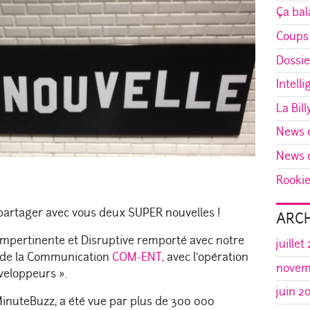
Ça bal
Coups
Dossie
Intelli
La Bill
News d
News d
Rookie 
artager avec vous deux SUPER nouvelles !
ARCH
mpertinente et Disruptive remporté avec notre
juillet
 de la Communication
COM-ENT,
avec l’opération
novem
veloppeurs ».
juin 2
 MinuteBuzz, a été vue par plus de 300 000