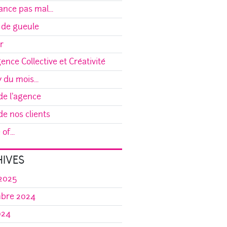
ance pas mal...
 de gueule
r
gence Collective et Créativité
y du mois...
e l'agence
e nos clients
of...
IVES
 2025
bre 2024
024