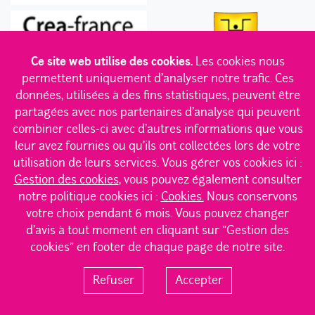
Ce site web utilise des cookies.
Les cookies nous
permettent uniquement d'analyser notre trafic. Ces
données, utilisées à des fins statistiques, peuvent être
partagées avec nos partenaires d'analyse qui peuvent
combiner celles-ci avec d'autres informations que vous
leur avez fournies ou qu'ils ont collectées lors de votre
Des convictions en béton
|
Des K dans l’équipe
|
Des trucs qu’elle sait faire
|
Servez-vous, c’est cadeau !
|
utilisation de leurs services. Vous gérer vos cookies ici :
Des clients qui en ont
|
Des mots doux pour le frigo
|
Gestion des cookies
, vous pouvez également consulter
Des talents plein les poches
|
Des trophées pour la cheminée
|
notre politique cookies ici :
Cookies.
Nous conservons
PARTAGER CET ARTICLE
A propos
|
Contacts
|
votre choix pendant 6 mois. Vous pouvez changer
Politique de confidentialité des données
|
Mentions légales
|
Bilan 2013 et Perspectives 2014 dans
Cookies
|
Gestion des cookies
d'avis à tout moment en cliquant sur "Gestion des
les RH – Compilation des meilleurs
cookies" en footer de chaque page de notre site.
articles
Refuser
Accepter
© Tous droits réservés - Kalaapa 2026 - Crédit photos team Kalaapa
– Géraldine Aresteanu