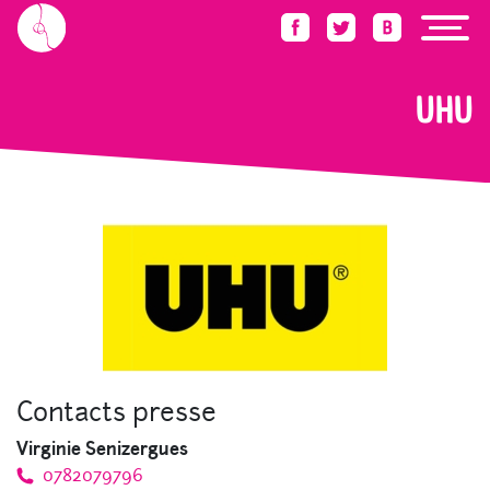
Accueil
Press Room
UHU
UHU
Contacts presse
Virginie Senizergues
0782079796