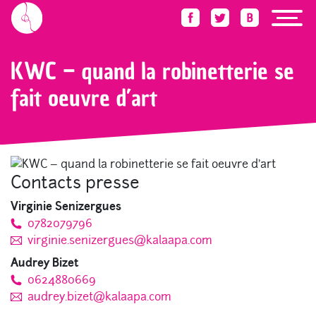
Accueil
Press Room
KWC
KWC – quand la robinetterie se fait oeuvre d’art
KWC – quand la robinetterie se
fait oeuvre d’art
Contacts presse
Virginie Senizergues
0782079796
virginie.senizergues@kalaapa.com
Audrey Bizet
0624880669
audrey.bizet@kalaapa.com