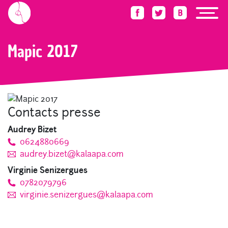
Accueil
Press Room
Eurocommercial
Mapic 2017
Mapic 2017
Contacts presse
Audrey Bizet
0624880669
audrey.bizet@kalaapa.com
Virginie Senizergues
0782079796
virginie.senizergues@kalaapa.com