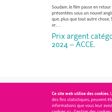
Soudain, le film passe en retour
présentées sous un nouvel angle :
que, plus que tout autre chose,
or, ….
Prix argent catég
2024 – ACCE.
Ce site web utilise des cookies.
L
des fins statistiques, peuvent ê
informations que vous leur avez f
Des convictions en béton
|
De
cookies ici :
Gestion des cookies