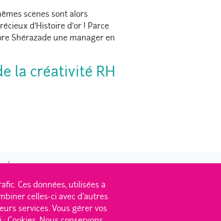
 mêmes scènes sont alors
récieux d’Histoire d’or ! Parce
encore Shérazade une manager en
e la créativité RH
 de :
ic. Ces données, utilisées à
mbiner celles-ci avec d'autres
leurs services. Vous gérer vos
deau !
|
Des clients qui en ont
|
i :
Cookies.
Nous conservons