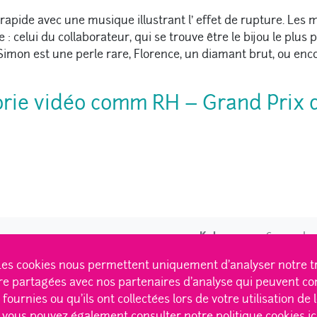
 rapide avec une musique illustrant l’ effet de rupture. Les
 celui du collaborateur, qui se trouve être le bijou le plus p
 Simon est une perle rare, Florence, un diamant brut, ou 
orie vidéo comm RH – Grand Prix d
Kalaapa
2026 membre
es cookies nous permettent uniquement d'analyser notre traf
tre partagées avec nos partenaires d'analyse qui peuvent co
ournies ou qu'ils ont collectées lors de votre utilisation de 
s K dans l’équipe
|
Des trucs qu’elle sait faire
|
Servez-vous, c’est ca
, vous pouvez également consulter notre politique cookies ic