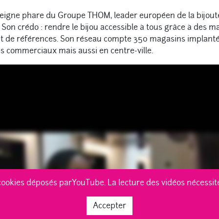
nseigne phare du Groupe THOM, leader européen de la bijouter
Son crédo : rendre le bijou accessible à tous grâce à des m
et de références. Son réseau compte 350 magasins implantés
s commerciaux mais aussi en centre-ville.
cookies déposés parYouTube. La lecture des vidéos nécessi
Accepter