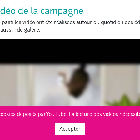
idéo de la campagne
 pastilles vidéo ont été réalisées autour du quotidien des é
ussi… de galère.
cookies déposés parYouTube. La lecture des vidéos nécessi
Accepter